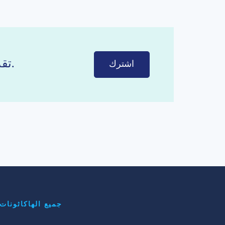
تقدم في الابتكار - استقبل جميع أحدث الهاكاثونات مباشرة في بريدك الإلكتروني.
اشترك
جميع الهاكاثونات