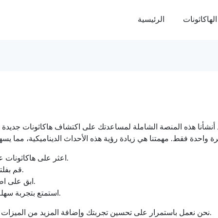
الهاكاثونات
الرئيسية
 أنشأنا هذه المنصة الشاملة لمساعدتك على اكتشاف هاكاثونات جديدة وم
اعثر على هاكاثونات عبر الإنترنت وواقعية تتناسب مع اهتماماتك.
قم بفلترة الهاكاثونات حسب الفئة لتسهيل البحث.
ابق على اطلاع بأحدث الهاكاثونات من خلال إشعاراتنا.
استمتع بتجربة سهلة الاستخدام على منصتنا المصممة لراحتك.
نحن نعمل باستمرار على تحسين تجربتك وإضافة المزيد من الميزات التي ستضيف قيمة لرحلة الهاكاثون الخاصة بك.