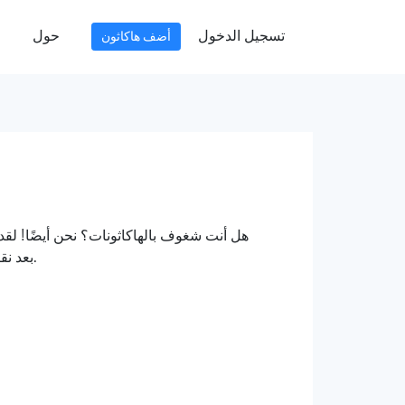
تسجيل الدخول
حول
أضف هاكاثون
هل أنت شغوف بالهاكاثونات؟ نحن أيضًا! لقد
بعد نقرة واحدة فقط. مهمتنا هي زيادة رؤية هذه الأحداث الديناميكية، مما يسهل عليك المشاركة فيها أكثر من أي وقت مضى.