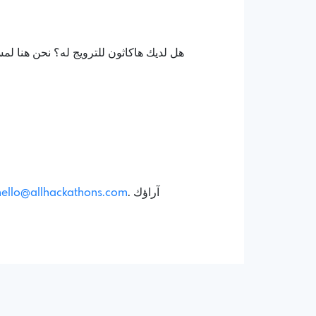
هل لديك هاكاثون للترويج له؟ نحن هنا ل
. آراؤك
hello@allhackathons.com