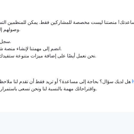
مساعدتك! منصتنا ليست مخصصة للمشاركين فقط. يمكن للمنظمين التسج
وصولهم إلى مجتمعنا المتزايد من المشاركين المتحمسين.
سجل وأضف هاكاثونك للوصول إلى جمهور أكبر.
انضم إلى مهمتنا لإنشاء منصة شاملة وسهلة الاستخدام لعشاق الهاكاثونات.
نحن نعمل أيضًا على إضافة ميزات متنوعة ستفيدك وتسهّل تفاعلك مع المشاركين المحتملين.
هل لديك سؤال؟ بحاجة إلى مساعدة؟ أو تريد فقط أن تقدم لنا ملاحظات؟ يمكنك التواصل معنا عبر البريد الإلكتروني
واقتراحاتك مهمة بالنسبة لنا ونحن نسعى باستمرار لتحسين منصتنا وتقديم أفضل تجربة ممكنة لك.