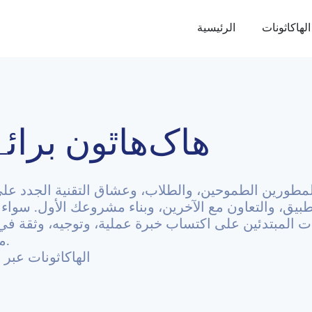
الهاكاثونات
الرئيسية
هاک‌هاٿون برائے مب
للمطورين الطموحين، والطلاب، وعشاق التقنية الجدد على 
بيق، والتعاون مع الآخرين، وبناء مشروعك الأول. سوا
نات المبتدئين على اكتساب خبرة عملية، وتوجيه، وثقة في
مسبقة — فقط الفضول والرغبة في التعلم.
استكشف Beginner الهاكاث