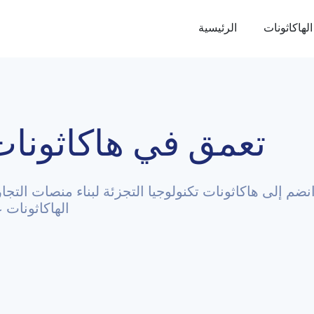
الهاكاثونات
الرئيسية
تعمق في هاكاثونات ال
نضم إلى هاكاثونات تكنولوجيا التجزئة لبناء منصات التجارة
استكشف Retail اله